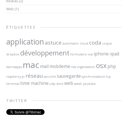
Réseau
(2)
Web
(1)
ÉTIQUETTES
application
astuce
coda
automator
cloud
coque
développement
iphone-ipad
dropbox
formulaire
ical
mac
osx
mail
mobileme
php
kairosapps
nas
organisation
réseau
sauvegarde
raspberry pi
sacoche
synchronisation
tcp
time machine
web
terminal
udp
vline
wwdc
youtube
TWITTER