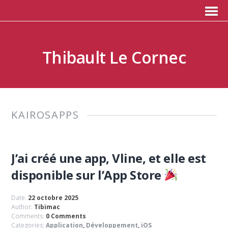
Thibault Le Cornec
KAIROSAPPS
J’ai créé une app, Vline, et elle est
disponible sur l’App Store
Date:
22 octobre 2025
Author:
Tibimac
Comments:
0 Comments
Categories:
Application
,
Développement
,
iOS