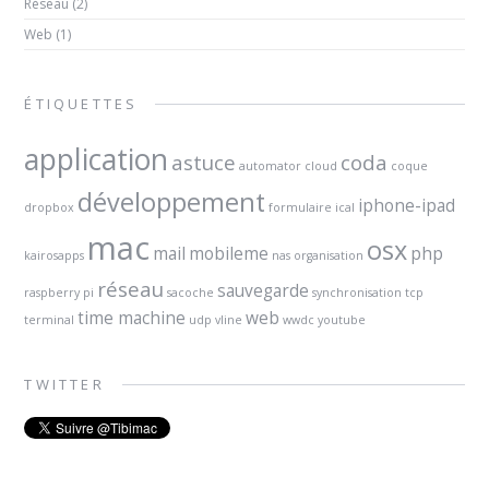
Réseau
(2)
Web
(1)
ÉTIQUETTES
application
astuce
coda
automator
cloud
coque
développement
iphone-ipad
dropbox
formulaire
ical
mac
osx
mail
mobileme
php
kairosapps
nas
organisation
réseau
sauvegarde
raspberry pi
sacoche
synchronisation
tcp
time machine
web
terminal
udp
vline
wwdc
youtube
TWITTER