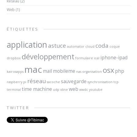
Réseau
(2)
Web
(1)
ÉTIQUETTES
application
astuce
coda
automator
cloud
coque
développement
iphone-ipad
dropbox
formulaire
ical
mac
osx
mail
mobileme
php
kairosapps
nas
organisation
réseau
sauvegarde
raspberry pi
sacoche
synchronisation
tcp
time machine
web
terminal
udp
vline
wwdc
youtube
TWITTER