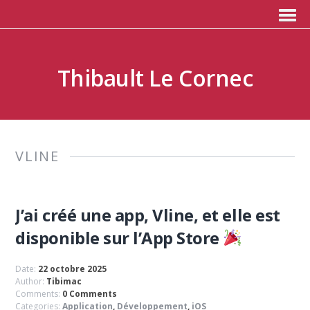
Thibault Le Cornec
VLINE
J’ai créé une app, Vline, et elle est
disponible sur l’App Store
Date:
22 octobre 2025
Author:
Tibimac
Comments:
0 Comments
Categories:
Application
,
Développement
,
iOS