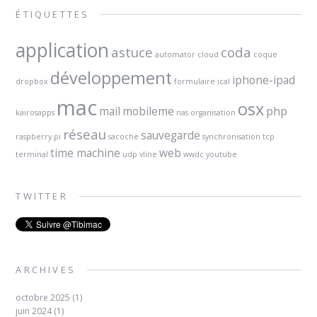
ÉTIQUETTES
application
astuce
coda
automator
cloud
coque
développement
iphone-ipad
dropbox
formulaire
ical
mac
osx
mail
mobileme
php
kairosapps
nas
organisation
réseau
sauvegarde
raspberry pi
sacoche
synchronisation
tcp
time machine
web
terminal
udp
vline
wwdc
youtube
TWITTER
ARCHIVES
octobre 2025
(1)
juin 2024
(1)