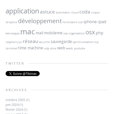
application
astuce
coda
automator
cloud
coque
développement
iphone-ipad
dropbox
formulaire
ical
mac
osx
mail
mobileme
php
kairosapps
nas
organisation
réseau
sauvegarde
raspberry pi
sacoche
synchronisation
tcp
time machine
web
terminal
udp
vline
wwdc
youtube
TWITTER
ARCHIVES
octobre 2025
(1)
juin 2024
(1)
février 2024
(1)