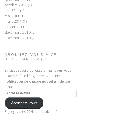
octobre 2011
(1)
juin 2011
(1)
mai 2011
(1)
mars 2011
(1)
janvier 2011
(3)
décembre 2010
(2)
novembre 2010
(2)
ABONNEZ-VOUS À CE
BLOG PAR E-MAIL.
Saisissez votre adresse e-mail pour vous
abonner à ce blog et recevoir une
notification de chaque nouvel article par
email.
Adresse
e-
mail
Abonnez-vous
Rejoignez les 224 autres abonnés