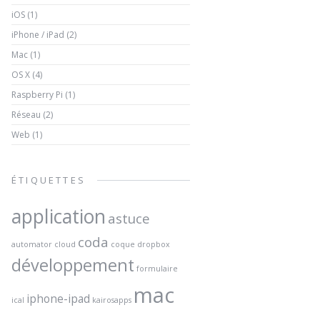
iOS
(1)
iPhone / iPad
(2)
Mac
(1)
OS X
(4)
Raspberry Pi
(1)
Réseau
(2)
Web
(1)
ÉTIQUETTES
application
astuce
coda
automator
cloud
coque
dropbox
développement
formulaire
mac
iphone-ipad
ical
kairosapps