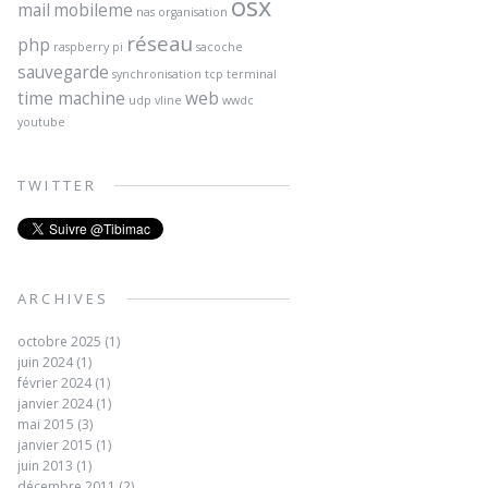
osx
mail
mobileme
nas
organisation
réseau
php
raspberry pi
sacoche
sauvegarde
synchronisation
tcp
terminal
time machine
web
udp
vline
wwdc
youtube
TWITTER
ARCHIVES
octobre 2025
(1)
juin 2024
(1)
février 2024
(1)
janvier 2024
(1)
mai 2015
(3)
janvier 2015
(1)
juin 2013
(1)
décembre 2011
(2)