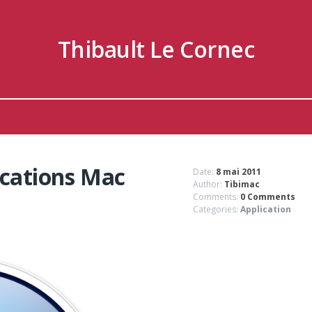
Thibault Le Cornec
ications Mac
Date:
8 mai 2011
Author:
Tibimac
Comments:
0 Comments
Categories:
Application