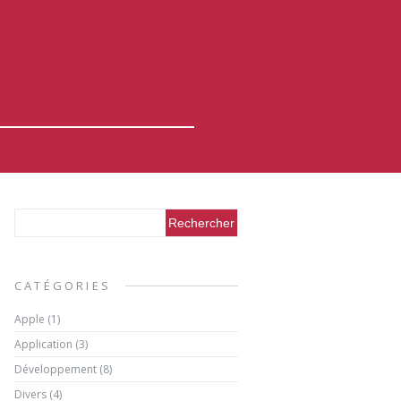
CATÉGORIES
Apple
(1)
Application
(3)
Développement
(8)
Divers
(4)