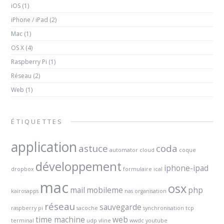
iOS
(1)
iPhone / iPad
(2)
Mac
(1)
OS X
(4)
Raspberry Pi
(1)
Réseau
(2)
Web
(1)
ÉTIQUETTES
application
astuce
coda
automator
cloud
coque
développement
iphone-ipad
dropbox
formulaire
ical
mac
osx
mail
mobileme
php
kairosapps
nas
organisation
réseau
sauvegarde
raspberry pi
sacoche
synchronisation
tcp
time machine
web
terminal
udp
vline
wwdc
youtube