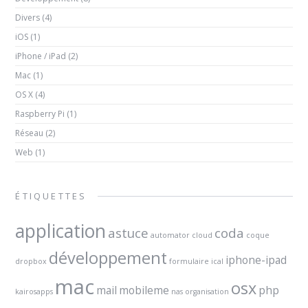
Divers
(4)
iOS
(1)
iPhone / iPad
(2)
Mac
(1)
OS X
(4)
Raspberry Pi
(1)
Réseau
(2)
Web
(1)
ÉTIQUETTES
application
astuce
coda
automator
cloud
coque
développement
iphone-ipad
dropbox
formulaire
ical
mac
osx
mail
mobileme
php
kairosapps
nas
organisation