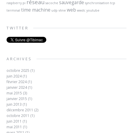
réseau
sauvegarde
raspberry pi
sacoche
synchronisation
tcp
time machine
web
terminal
udp
vline
wwdc
youtube
TWITTER
ARCHIVES
octobre 2025
(1)
juin 2024
(1)
février 2024
(1)
janvier 2024
(1)
mai 2015
(3)
janvier 2015
(1)
juin 2013
(1)
décembre 2011
(2)
octobre 2011
(1)
juin 2011
(1)
mai 2011
(1)
mars 2011
(1)