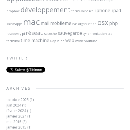
automator
cloud
coque
développement
iphone-ipad
dropbox
formulaire
ical
mac
osx
mail
mobileme
php
kairosapps
nas
organisation
réseau
sauvegarde
raspberry pi
sacoche
synchronisation
tcp
time machine
web
terminal
udp
vline
wwdc
youtube
TWITTER
ARCHIVES
octobre 2025
(1)
juin 2024
(1)
février 2024
(1)
janvier 2024
(1)
mai 2015
(3)
janvier 2015
(1)