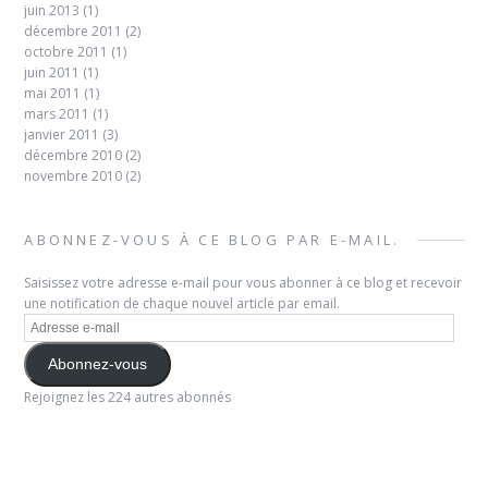
juin 2013
(1)
décembre 2011
(2)
octobre 2011
(1)
juin 2011
(1)
mai 2011
(1)
mars 2011
(1)
janvier 2011
(3)
décembre 2010
(2)
novembre 2010
(2)
ABONNEZ-VOUS À CE BLOG PAR E-MAIL.
Saisissez votre adresse e-mail pour vous abonner à ce blog et recevoir
une notification de chaque nouvel article par email.
Adresse
e-
mail
Abonnez-vous
Rejoignez les 224 autres abonnés