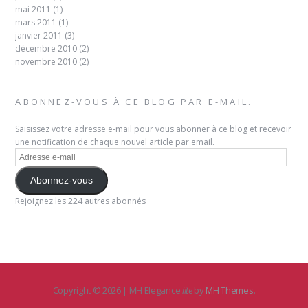
mai 2011
(1)
mars 2011
(1)
janvier 2011
(3)
décembre 2010
(2)
novembre 2010
(2)
ABONNEZ-VOUS À CE BLOG PAR E-MAIL.
Saisissez votre adresse e-mail pour vous abonner à ce blog et recevoir
une notification de chaque nouvel article par email.
Adresse
e-
mail
Abonnez-vous
Rejoignez les 224 autres abonnés
Copyright © 2026 | MH Elegance
lite
by
MH Themes
.