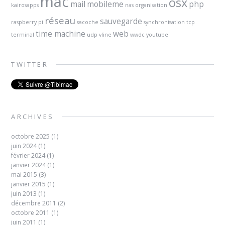
mac
osx
mail
mobileme
php
kairosapps
nas
organisation
réseau
sauvegarde
raspberry pi
sacoche
synchronisation
tcp
time machine
web
terminal
udp
vline
wwdc
youtube
TWITTER
ARCHIVES
octobre 2025
(1)
juin 2024
(1)
février 2024
(1)
janvier 2024
(1)
mai 2015
(3)
janvier 2015
(1)
juin 2013
(1)
décembre 2011
(2)
octobre 2011
(1)
juin 2011
(1)