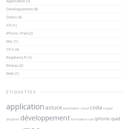
Application
(3)
Développement
(8)
Divers
(4)
iOS
(1)
iPhone / iPad
(2)
Mac
(1)
OS X
(4)
Raspberry Pi
(1)
Réseau
(2)
Web
(1)
ÉTIQUETTES
application
astuce
coda
automator
cloud
coque
développement
iphone-ipad
dropbox
formulaire
ical