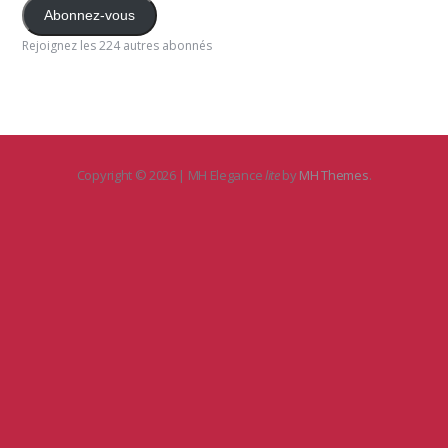
mail
Abonnez-vous
Rejoignez les 224 autres abonnés
Copyright © 2026 | MH Elegance
lite
by
MH Themes
.