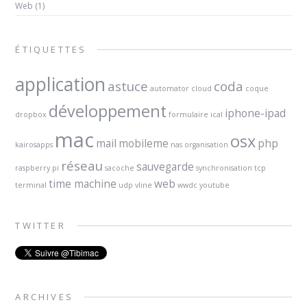
Web
(1)
ÉTIQUETTES
application
astuce
coda
automator
cloud
coque
développement
iphone-ipad
dropbox
formulaire
ical
mac
osx
mail
mobileme
php
kairosapps
nas
organisation
réseau
sauvegarde
raspberry pi
sacoche
synchronisation
tcp
time machine
web
terminal
udp
vline
wwdc
youtube
TWITTER
ARCHIVES