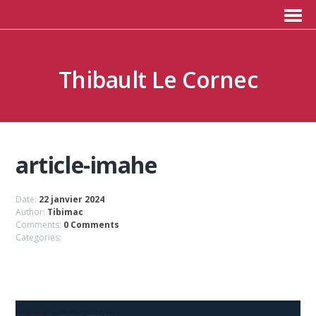
Thibault Le Cornec
article-imahe
Date:
22 janvier 2024
Author:
Tibimac
Comments:
0 Comments
Categories: