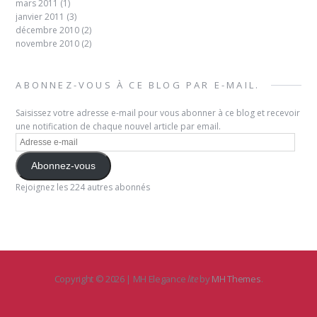
mars 2011
(1)
janvier 2011
(3)
décembre 2010
(2)
novembre 2010
(2)
ABONNEZ-VOUS À CE BLOG PAR E-MAIL.
Saisissez votre adresse e-mail pour vous abonner à ce blog et recevoir
une notification de chaque nouvel article par email.
Adresse
e-
mail
Abonnez-vous
Rejoignez les 224 autres abonnés
Copyright © 2026 | MH Elegance
lite
by
MH Themes
.