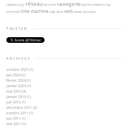
réseau
sauvegarde
raspberry pi
sacoche
synchronisation
tcp
time machine
web
terminal
udp
vline
wwdc
youtube
TWITTER
ARCHIVES
octobre 2025
(1)
juin 2024
(1)
février 2024
(1)
janvier 2024
(1)
mai 2015
(3)
janvier 2015
(1)
juin 2013
(1)
décembre 2011
(2)
octobre 2011
(1)
juin 2011
(1)
mai 2011
(1)