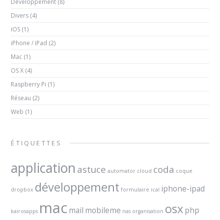
Développement
(8)
Divers
(4)
iOS
(1)
iPhone / iPad
(2)
Mac
(1)
OS X
(4)
Raspberry Pi
(1)
Réseau
(2)
Web
(1)
ÉTIQUETTES
application
astuce
coda
automator
cloud
coque
développement
iphone-ipad
dropbox
formulaire
ical
mac
osx
mail
mobileme
php
kairosapps
nas
organisation